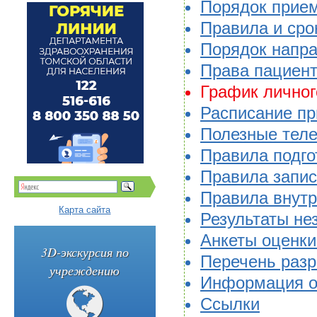
Порядок прием
Правила и сро
Порядок напр
Права пациен
График личног
Расписание пр
Полезные тел
Правила подго
Правила запис
Правила внутр
Карта сайта
Результаты не
Анкеты оценки
3D-экскурсия по
Перечень разр
учреждению
Информация о 
Ссылки