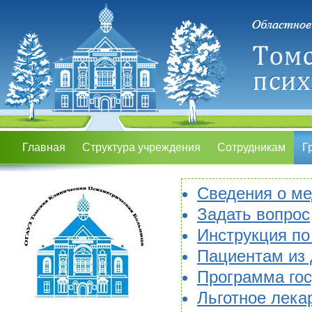
Главная
Структура учреждения
Сотрудникам
Г
Сведения о ме
Задать вопрос
Инструкция по
Пациентам из 
Программа гос
Льготное лека