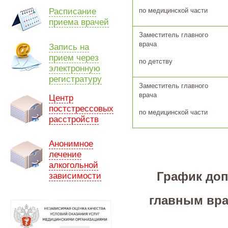
Расписание
по медицинской части
приема врачей
Заместитель главного
врача
Запись на
прием через
по детству
электронную
регистратуру
Заместитель главного
врача
Центр
постстрессовых
по медицинской части
расстройств
Анонимное
лечение
алкогольной
График доп
зависимости
главным вра