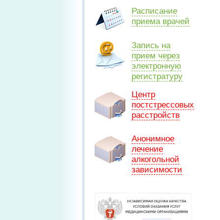
Расписание
приема врачей
Запись на
прием через
электронную
регистратуру
Центр
постстрессовых
расстройств
Анонимное
лечение
алкогольной
зависимости