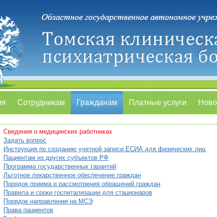
ия
Сотрудникам
Гражданам
Платные услуги
Ново
Сведения о медицинских работниках
Задать вопрос
Инструкция по созданию учетной записи ЕСИА для физических лиц
Пациентам из других субъектов РФ
Программа государственных гарантий
Льготное лекарственное обеспечение граждан
Порядок приема и рассмотрения обращений граждан
Правила и сроки госпитализации для стационаров
Порядок направления на МСЭ
Права пациентов