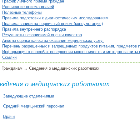
График личного приема граждан
Расписание приема врачей
Полезные телефоны
Правила подготовки к диагностическим исследованиям
Правила записи на первичный прием (консультацию)
Правила внутреннего распорядка
Результаты независимой оценки качества
Анкеты оценки качества оказания медицинских услуг
Перечень разрешенных и запрещенных продуктов питания, предметов 
Информация о способах совершения мошенничеств и методах защиты 
Ссылки
»
Гражданам
→ Сведения о медицинских работниках
ведения о медицинских работниках
Заведующие отделениями
Средний медицинский персонал
Врачи