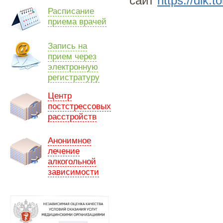
сайт
https://dlk.t
Расписание
приема врачей
Запись на
прием через
электронную
регистратуру
Центр
постстрессовых
расстройств
Анонимное
лечение
алкогольной
зависимости