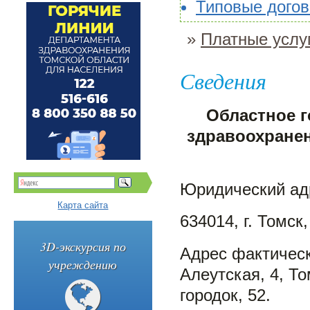
Типовые дого
»
Платные услу
Сведения
Областное 
здравоохранен
Юридический ад
Карта сайта
634014, г. Томск,
3D-экскурсия по
Адрес фактическ
учреждению
Алеутская, 4, То
городок, 52.