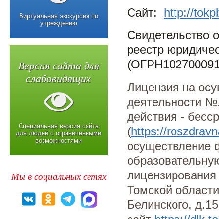
Сайт:
http://tokp
Виртуальная экскурсия по
учреждению
Свидетельство о
реестр юридичес
Версия сайта для
(ОГРН102700091
слабовидящих
Лицензия на ос
деятельности №Л
действия - бесс
Специальная версия сайта
(
https://roszdravn
для людей с ограниченными
возможностями
осуществление 
образовательну
лицензирования 
Мы в социальных сетях
Томской области 
Белинского, д.15