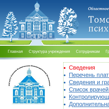
Главная
Структура учреждения
Сотрудникам
Г
Сведения
Перечень плат
Сведения и гр
Список врачей
Контролирующ
Дополнительн