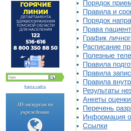
Порядок прием
Правила и сро
Порядок напр
Права пациен
График личног
Расписание пр
Полезные тел
Правила подго
Правила запис
Правила внутр
Карта сайта
Результаты не
Анкеты оценки
3D-экскурсия по
Перечень разр
учреждению
Информация о 
Ссылки