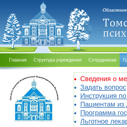
Главная
Структура учреждения
Сотрудникам
Г
Сведения о ме
Задать вопрос
Инструкция по
Пациентам из 
Программа гос
Льготное лека