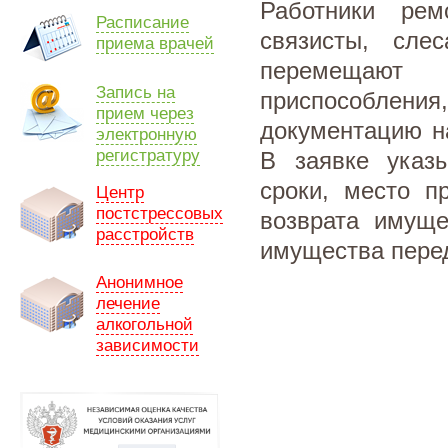
Работники рем
Расписание
связисты, слес
приема врачей
перемещают 
Запись на
приспособлени
прием через
документацию н
электронную
регистратуру
В заявке указы
сроки, место п
Центр
постстрессовых
возврата имуще
расстройств
имущества пере
Анонимное
лечение
алкогольной
зависимости