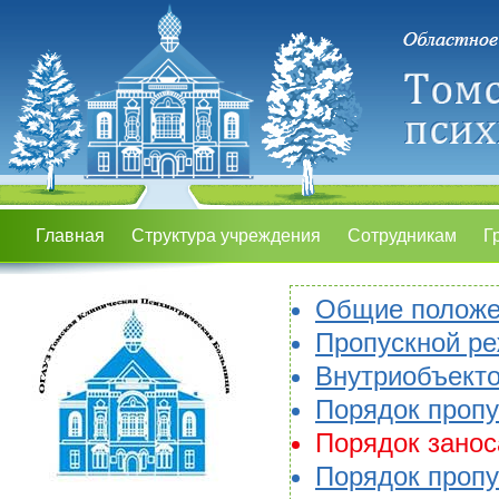
Главная
Структура учреждения
Сотрудникам
Г
Общие положе
Пропускной р
Внутриобъект
Порядок пропу
Порядок занос
Порядок пропу