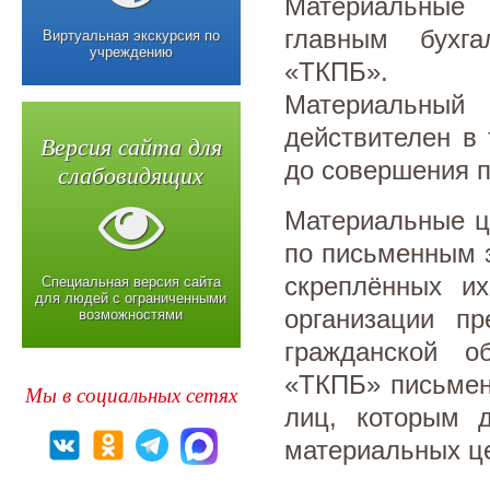
Материальные
главным бухга
Виртуальная экскурсия по
учреждению
«ТКПБ».
Материальный 
действителен в
Версия сайта для
до совершения 
слабовидящих
Материальные ц
по письменным з
скреплённых и
Специальная версия сайта
для людей с ограниченными
организации пр
возможностями
гражданской о
«ТКПБ» письмен
Мы в социальных сетях
лиц, которым 
материальных це