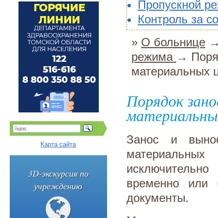
Пропускной ре
Контроль за с
»
О больнице
режима
→ Поряд
материальных ц
Порядок занос
материальны
Занос и выно
Карта сайта
материальных
исключительно
3D-экскурсия по
временно или 
учреждению
документы.