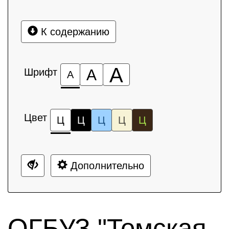
К содержанию
А
Шрифт
А
А
Цвет
Ц
Ц
Ц
Ц
Ц
Дополнительно
ОГБУЗ "Томская