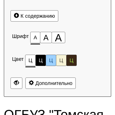
К содержанию
А
Шрифт
А
А
Цвет
Ц
Ц
Ц
Ц
Ц
Дополнительно
ОГБУЗ "Томская