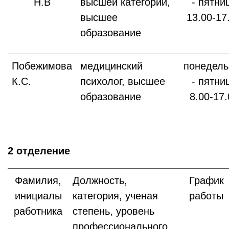
Н.В
высшей категории,
- пятни
высшее
13.00-17
образование
Побежимова
медицинский
понедель
К.С.
психолог, высшее
- пятни
образование
8.00-17.
2 отделение
Фамилия,
Должность,
График
инициалы
категория, ученая
работы
работника
степень, уровень
профессионального