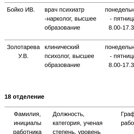
Бойко ИВ.
врач психиатр
понедель
-нарколог, высшее
- пятниц
образование
8.00-17.
Золотарева
клинический
понедель
У.В.
психолог, высшее
- пятниц
образование
8.00-17.
18 отделение
Фамилия,
Должность,
Гра
инициалы
категория, ученая
раб
работника
степень, уровень