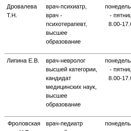
Дровалева
врач-психиатр,
понедель
Т.Н.
врач -
- пятни
психотерапевт,
8.00-17.
высшее
образование
Липина Е.В.
врач-невролог
понедель
высшей категории,
- пятни
кандидат
8.00-17.
медицинских наук,
высшее
образование
Фроловская
врач-педиатр
понедель