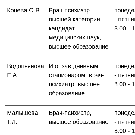
Конева О.В.
Врач-психиатр
понеде
высшей категории,
- пятни
кандидат
8.00 - 
медицинских наук,
высшее образование
Водопьянова
И.о. зав.дневным
понеде
Е.А.
стационаром, врач-
- пятни
психиатр, высшее
8.00 - 
образование
Малышева
Врач-психиатр,
понеде
Т.Л.
высшее образование
- пятни
8.00 - 