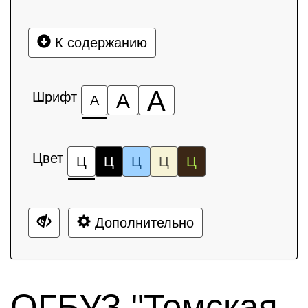
К содержанию
А
Шрифт
А
А
Цвет
Ц
Ц
Ц
Ц
Ц
Дополнительно
ОГБУЗ "Томская