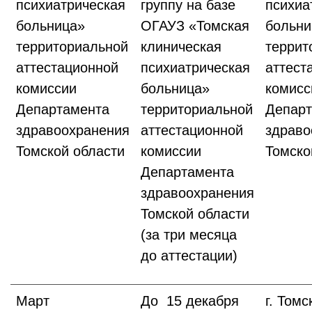
психиатрическая
группу на базе
психиа
больница»
ОГАУЗ «Томская
больни
территориальной
клиническая
террит
аттестационной
психиатрическая
аттест
комиссии
больница»
комис
Департамента
территориальной
Департ
здравоохранения
аттестационной
здраво
Томской области
комиссии
Томско
Департамента
здравоохранения
Томской области
(за три месяца
до аттестации)
Март
До 15 декабря
г. Томс