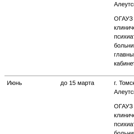
Алеутс
ОГАУЗ 
клинич
психиа
больни
главны
кабине
Июнь
до 15 марта
г. Томс
Алеутс
ОГАУЗ 
клинич
психиа
больни