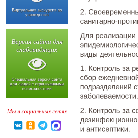
Виртуальная экскурсия по
2. Своевременны
учреждению
санитарно-проти
Для реализации 
Версия сайта для
эпидемиологиче
слабовидящих
виды деятельнос
1. Контроль за 
сбор ежедневно
Специальная версия сайта
для людей с ограниченными
подразделений с
возможностями
заболеваемости
2. Контроль за 
Мы в социальных сетях
дезинфекционно
и антисептики.