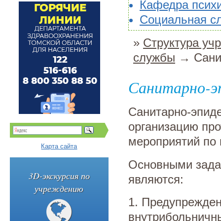
Кафедра психи
Социальная с
»
Структура уч
службы
→ Санит
Санитарно-эп
Санитарно-эпиде
организацию пр
мероприятий по
Карта сайта
Основными зада
3D-экскурсия по
являются:
учреждению
1. Предупрежден
внутрибольничн