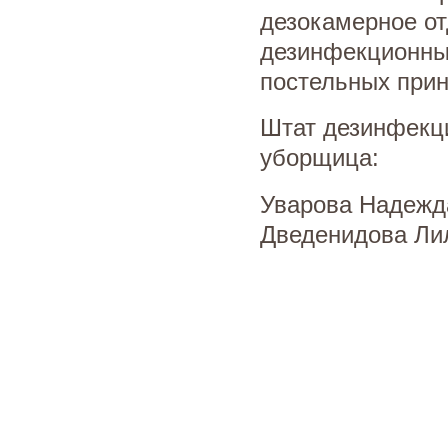
дезокамерное от
дезинфекционные
постельных прин
Штат дезинфекци
уборщица:
Уварова Надежд
Дведенидова Ли