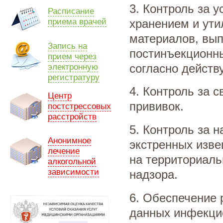
3. Контроль за 
Расписание
приема врачей
хранением и ути
материалов, вы
Запись на
постинъекционны
прием через
согласно действ
электронную
регистратуру
4. Контроль за
Центр
прививок.
постстрессовых
расстройств
5. Контроль за 
Анонимное
экстренных изв
лечение
на территориаль
алкогольной
зависимости
надзора.
6. Обеспечение 
данных инфекци