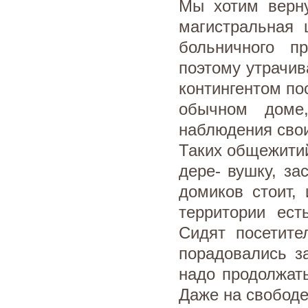
Мы хотим верну
магистральная
больничного п
поэтому утрачив
контингентом по
обычном доме
наблюдения свои
Таких общежити
дере- вушку, з
домиков стоит,
территории ест
Сидят посетите
порадовались з
надо продолжать
Даже на свободе