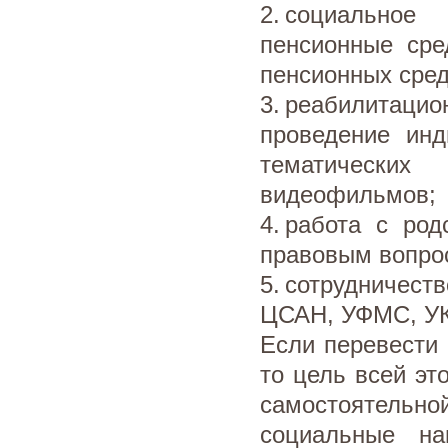
2. социально
пенсионные сре
пенсионных сред
3. реабилитацио
проведение инд
тематически
видеофильмов;
4. работа с ро
правовым вопро
5. сотрудничес
ЦСАН, УФМС, УК,
Если перевести 
то цель всей эт
самостоятельн
социальные на