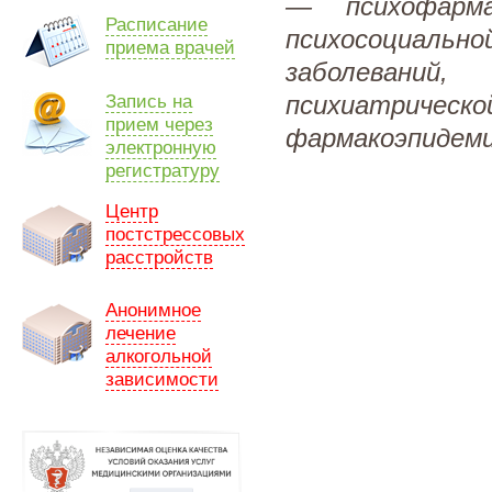
— психофарма
Расписание
психосоциаль
приема врачей
заболеваний,
психиатрич
Запись на
прием через
фармакоэпидеми
электронную
регистратуру
Центр
постстрессовых
расстройств
Анонимное
лечение
алкогольной
зависимости