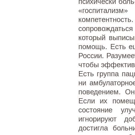
психически боль
«госпитализм
компетентност
сопровождаться
который выписы
помощь. Есть е
России. Разумее
чтобы эффектив
Есть группа пац
ни амбулаторно
поведением. Он
Если их помещ
состояние ул
игнорируют до
достигла больн