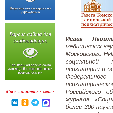
Виртуальная экскурсия по
учреждению
Версия сайта для
Исаак Яковл
слабовидящих
медицинских на
Московского НИ
социальной п
Специальная версия сайта
психиатрии и о
для людей с ограниченными
возможностями
Федерального 
психиатричес
Мы в социальных сетях
Российского о
журнала «Соци
более 300 науч