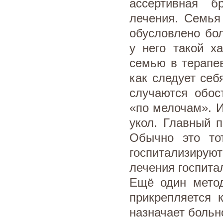
ассертивная б
лечения. Семья
обусловлено бо
у него такой х
семью в терапев
как следует себ
случаются обос
«по мелочам». И
укол. Главный 
Обычно это тот
госпитализирую
лечения госпита
Ещё один мето
прикрепляется 
назначает боль