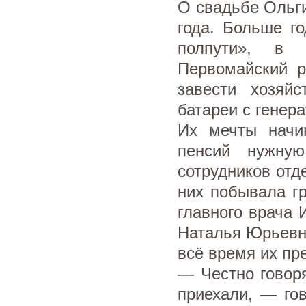
О свадьбе Ольг
года. Больше г
полпути», в 
Первомайский р
завести хозяй
батареи с генера
Их мечты начи
пенсий нужну
сотрудников отд
них побывала гр
главного врача 
Наталья Юрьевна
всё время их пр
— Честно говоря
приехали, — го