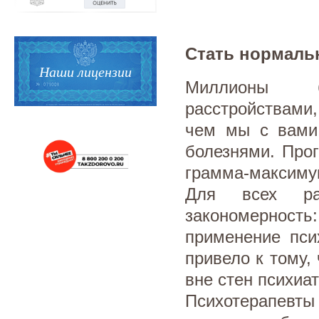
Стать нормаль
Наши лицензии
Миллионы б
расстройствами
чем мы с вами
болезнями. Про
грамма-максиму
Для всех ра
закономерност
применение пси
привело к тому
вне стен психиа
Психотерапевт