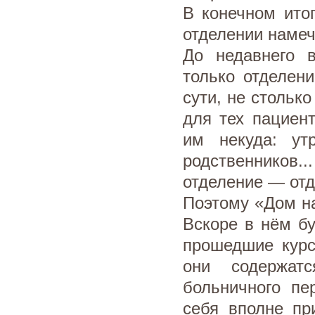
В конечном ито
отделении намеч
До недавнего 
только отделен
сути, не стольк
для тех пациент
им некуда: ут
родственников..
отделение — отд
Поэтому «Дом н
Вскоре в нём б
прошедшие курс
они содержат
больничного пе
себя вполне пр