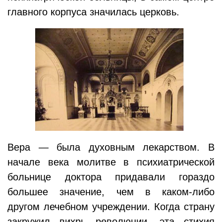
главного корпуса значилась церковь.
Вера — была духовным лекарством. В
начале века молитве в психиатрической
больнице доктора придавали гораздо
большее значение, чем в каком-либо
другом лечебном учреждении. Когда страну
закружил вихрь революции, эта стихия