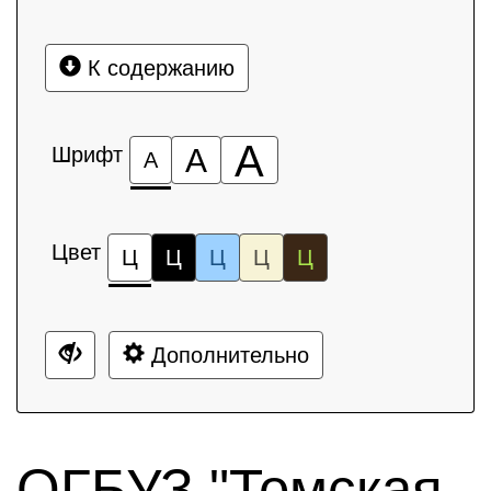
К содержанию
А
Шрифт
А
А
Цвет
Ц
Ц
Ц
Ц
Ц
Дополнительно
ОГБУЗ "Томская