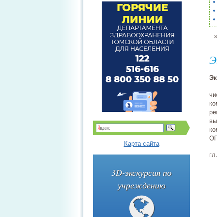
Э
Эк
чи
ко
ре
вы
ко
ОГ
Карта сайта
гл
3D-экскурсия по
учреждению