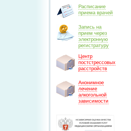
Расписание
приема врачей
Запись на
прием через
электронную
регистратуру
Центр
постстрессовых
расстройств
Анонимное
лечение
алкогольной
зависимости