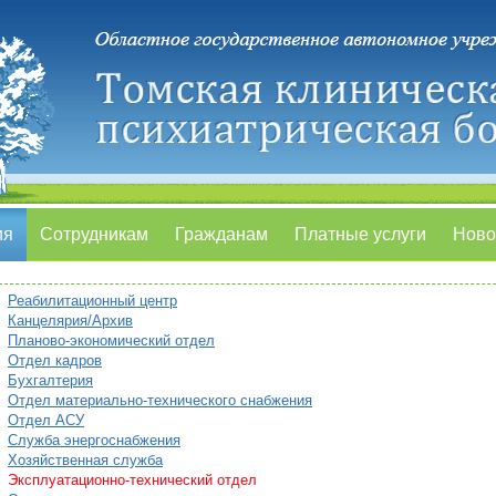
ия
Сотрудникам
Гражданам
Платные услуги
Ново
Реабилитационный центр
Канцелярия/Архив
Планово-экономический отдел
Отдел кадров
Бухгалтерия
Отдел материально-технического снабжения
Отдел АСУ
Служба энергоснабжения
Хозяйственная служба
Эксплуатационно-технический отдел