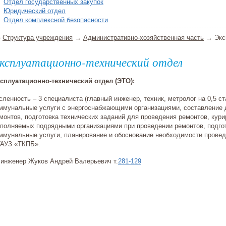
Отдел государственных закупок
Юридический отдел
Отдел комплексной безопасности
»
Структура учреждения
→
Административно-хозяйственная часть
→ Эксп
ксплуатационно-технический отдел
сплуатационно-технический отдел (ЭТО):
сленность – 3 специалиста (главный инженер, техник, метролог на 0,5 ст
ммунальные услуги с энергоснабжающими организациями, составление
монтов, подготовка технических заданий для проведения ремонтов, курир
полняемых подрядными организациями при проведении ремонтов, подгот
ммунальные услуги, планирование и обоснование необходимости провед
АУЗ «ТКПБ».
.инженер Жуков Андрей Валерьевич т.
281-129