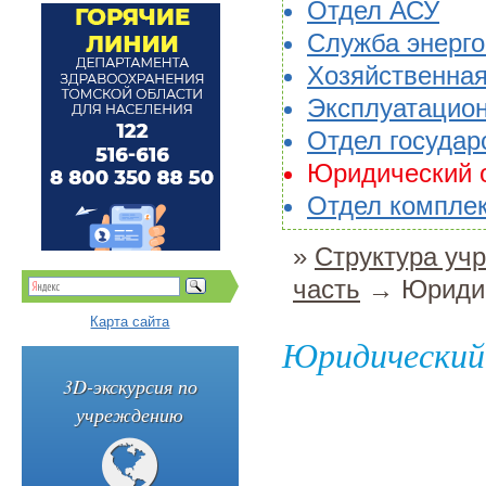
Отдел АСУ
Служба энерг
Хозяйственна
Эксплуатацион
Отдел государ
Юридический 
Отдел комплек
»
Структура уч
часть
→ Юридич
Карта сайта
Юридический
3D-экскурсия по
учреждению