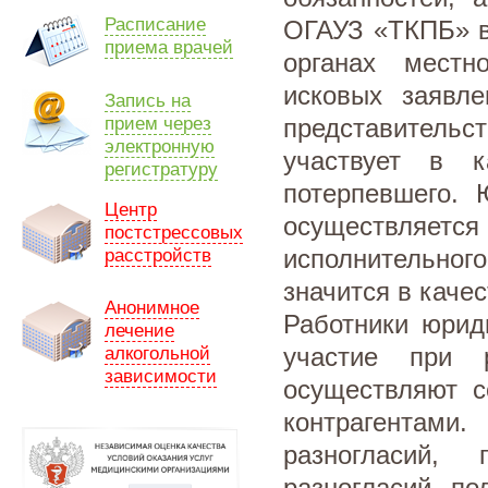
Расписание
ОГАУЗ «ТКПБ» в 
приема врачей
органах местн
исковых заявле
Запись на
прием через
представитель
электронную
участвует в к
регистратуру
потерпевшего. 
Центр
осуществляется 
постстрессовых
исполнительно
расстройств
значится в каче
Анонимное
Работники юрид
лечение
участие при 
алкогольной
зависимости
осуществляют с
контрагентами
разногласий, 
разногласий, по