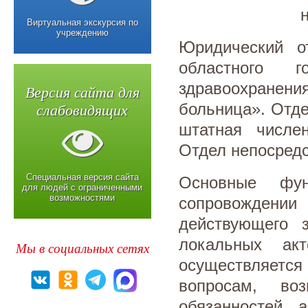
Виртуальная экскурсия по
учреждению
Юридический о
областного г
здравоохранен
Версия сайта для
слабовидящих
больница». Отде
штатная числен
Отдел непосредс
Специальная версия сайта
Основные фун
для людей с ограниченными
возможностями
сопровождении
действующего з
локальных ак
Мы в социальных сетях
осуществляется
вопросам, во
обязанностей, 