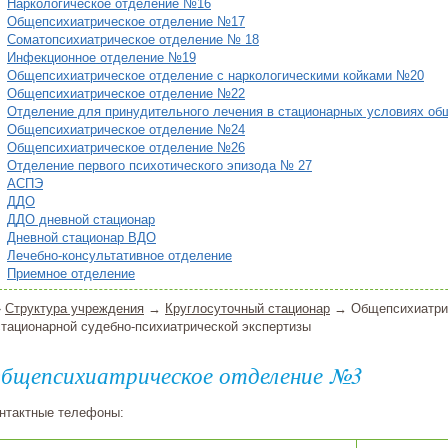
Наркологическое отделение №16
Общепсихиатрическое отделение №17
Соматопсихиатрическое отделение № 18
Инфекционное отделение №19
Общепсихиатрическое отделение с наркологическими койками №20
Общепсихиатрическое отделение №22
Отделение для принудительного лечения в стационарных условиях об
Общепсихиатрическое отделение №24
Общепсихиатрическое отделение №26
Отделение первого психотического эпизода № 27
АСПЭ
ДДО
ДДО дневной стационар
Дневной стационар ВДО
Лечебно-консультативное отделение
Приемное отделение
»
Структура учреждения
→
Круглосуточный стационар
→ Общепсихиатрич
стационарной судебно-психиатрической экспертизы
бщепсихиатрическое отделение №3
нтактные телефоны: