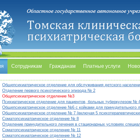
ия
Сотрудникам
Гражданам
Платные услуги
Ново
Общепсихиатрическое отделение для обслуживания детского населен
Отделение первого психотического эпизода № 2
Общепсихиатрическое отделение №3
Психиатрическое отделение для пациентов, больных туберкулезом № 
Общепсихиатрическое отделение №6 c койками для принудительного 
Общепсихиатрическое отделение № 7 (включая 5 психотерапевтических
Соматопсихиатрическое отделение № 8
Отделение принудительного лечения в стационарных условиях специа
Соматопсихиатрическое отделение № 11
Соматопсихиатрическое отделение № 12