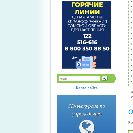
Карта сайта
3D-экскурсия по
О
учреждению
Ко