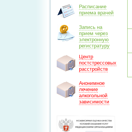
Расписание
приема врачей
Запись на
прием через
электронную
регистратуру
Центр
постстрессовых
расстройств
Анонимное
лечение
алкогольной
зависимости