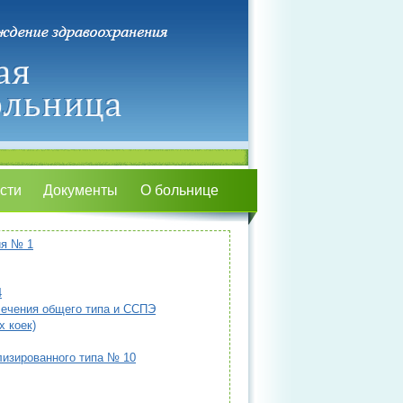
сти
Документы
О больнице
ия № 1
4
лечения общего типа и CCПЭ
 коек)
лизированного типа № 10