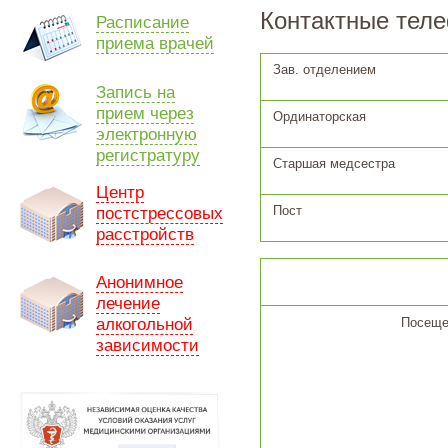
Контактные тел
Расписание
приема врачей
Зав. отделением
Запись на
прием через
Ординаторская
электронную
регистратуру
Старшая медсестра
Центр
Пост
постстрессовых
расстройств
Анонимное
лечение
алкогольной
Посеще
зависимости