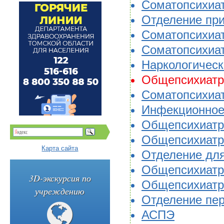
Соматопсихиат
Отделение при
Соматопсихиат
Соматопсихиа
Наркологичес
Общепсихиатр
Соматопсихиа
Инфекционное
Общепсихиатри
Общепсихиатр
Карта сайта
Отделение для
Общепсихиатр
3D-экскурсия по
Общепсихиатр
учреждению
Отделение пер
АСПЭ