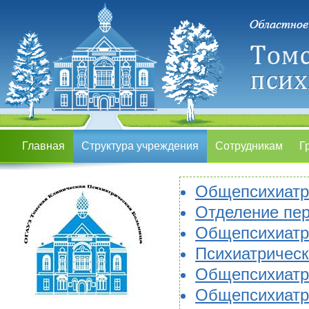
Главная
Структура учреждения
Сотрудникам
Г
Общепсихиатри
Отделение пер
Общепсихиатр
Психиатрическ
Общепсихиатри
Общепсихиатри