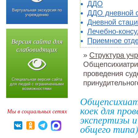
ДДО
Виртуальная экскурсия по
ДДО дневной 
учреждению
Дневной стац
Лечебно-консу
Версия сайта для
Приемное отд
слабовидящих
»
Структура уч
Общепсихиатрич
проведения суд
Специальная версия сайта
принудительног
для людей с ограниченными
возможностями
Общепсихиат
коек для про
Мы в социальных сетях
экспертизы и
общего типа