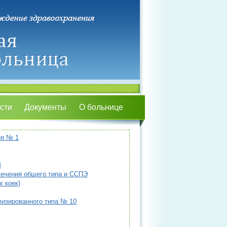
сти
Документы
О больнице
ия № 1
4
лечения общего типа и CCПЭ
 коек)
лизированного типа № 10