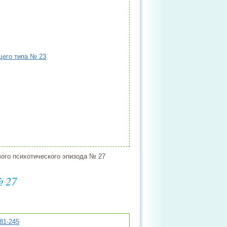
щего типа № 23
го психотического эпизода № 27
 27
281-245