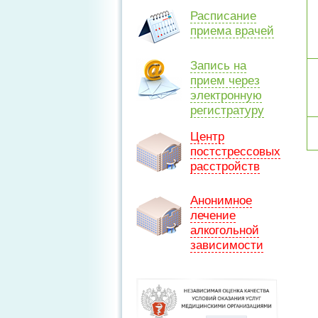
Расписание
приема врачей
Запись на
прием через
электронную
регистратуру
Центр
постстрессовых
расстройств
Анонимное
лечение
алкогольной
зависимости