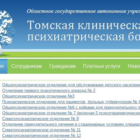
ия
Сотрудникам
Гражданам
Платные услуги
Ново
Общепсихиатрическое отделение для обслуживания детского населен
Отделение первого психотического эпизода № 2
Общепсихиатрическое отделение №3
Психиатрическое отделение для пациентов, больных туберкулезом № 
Общепсихиатрическое отделение №6 c койками для принудительного 
Общепсихиатрическое отделение № 7 (включая 5 психотерапевтических
Соматопсихиатрическое отделение № 8
Отделение принудительного лечения в стационарных условиях специа
Соматопсихиатрическое отделение № 11
Соматопсихиатрическое отделение № 12