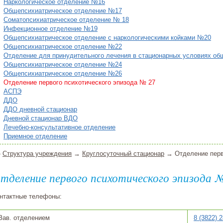
Наркологическое отделение №16
Общепсихиатрическое отделение №17
Соматопсихиатрическое отделение № 18
Инфекционное отделение №19
Общепсихиатрическое отделение с наркологическими койками №20
Общепсихиатрическое отделение №22
Отделение для принудительного лечения в стационарных условиях об
Общепсихиатрическое отделение №24
Общепсихиатрическое отделение №26
Отделение первого психотического эпизода № 27
АСПЭ
ДДО
ДДО дневной стационар
Дневной стационар ВДО
Лечебно-консультативное отделение
Приемное отделение
»
Структура учреждения
→
Круглосуточный стационар
→ Отделение перво
тделение первого психотического эпизода №
нтактные телефоны:
Зав. отделением
8 (3822) 