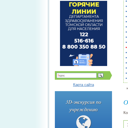
Карта сайта
О
3D-экскурсия по
учреждению
Ко